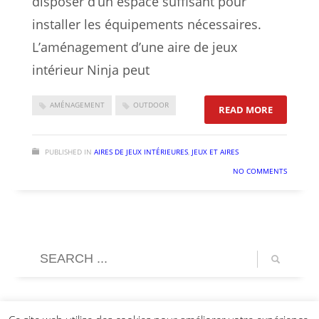
disposer d’un espace suffisant pour
installer les équipements nécessaires.
L’aménagement d’une aire de jeux
intérieur Ninja peut
AMÉNAGEMENT
OUTDOOR
: COMMENT
READ MORE
PUBLISHED IN
AIRES DE JEUX INTÉRIEURES
,
JEUX ET AIRES
NO COMMENTS