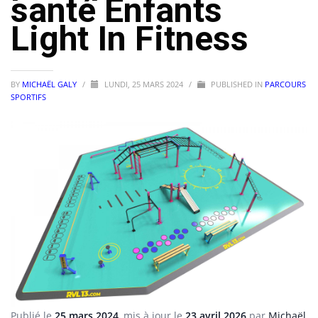
santé Enfants
Light In Fitness
BY
MICHAËL GALY
/
LUNDI, 25 MARS 2024
/
PUBLISHED IN
PARCOURS
SPORTIFS
Publié le
25 mars 2024
, mis à jour le
23 avril 2026
par
Michaël