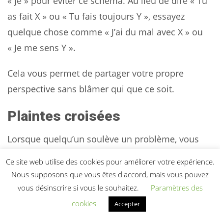
« je » pour éviter ce schéma. Au lieu de dire « Tu
as fait X » ou « Tu fais toujours Y », essayez
quelque chose comme « J’ai du mal avec X » ou
« Je me sens Y ».
Cela vous permet de partager votre propre
perspective sans blâmer qui que ce soit.
Plaintes croisées
Lorsque quelqu’un soulève un problème, vous
pourriez être tenté de soulever un problème
Ce site web utilise des cookies pour améliorer votre expérience.
complètement différent qui vous dérange.
Nous supposons que vous êtes d'accord, mais vous pouvez
vous désinscrire si vous le souhaitez.
Paramètres des
Vous dites : « Peux-tu s’il te plaît ranger tes
cookies
Accepter
chaussures dans le placard quand tu rentres à la