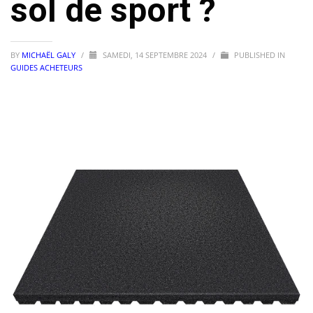
sol de sport ?
BY
MICHAËL GALY
/
SAMEDI, 14 SEPTEMBRE 2024
/
PUBLISHED IN
GUIDES ACHETEURS