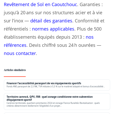
Revêtement de Sol en Caoutchouc
. Garanties :
jusqu’à 20 ans sur nos structures acier et à vie
sur l’inox —
détail des garanties
. Conformité et
référentiels :
normes applicables
. Plus de 500
établissements équipés depuis 2013 :
nos
références
. Devis chiffré sous 24 h ouvrées —
nous contacter
.
Articles similaires
Financer l’accessibilité parasport de vos équipements sportifs
Fonds ANS parasport de 2,5 M€, TVA réduite à 5,5 % sur le matériel adapté et bonus d'accessibilité…
Territoire carencé, QPV, FRR : quel zonage conditionne votre subvention
d’équipement sportif
Carence territoriale, quartiers prioritaires 2024 et zonage France Ruralités Revitalisation : quels
critères déterminent réellement l'éligibilité d'un projet…