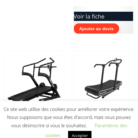
Voir la fiche
Ajouter au devis
Ce site web utilise des cookies pour améliorer votre expérience.
Tapis de course
Nous supposons que vous êtes d'accord, mais vous pouvez
Tapis de course
courbé ZROT
vous désinscrire si vous le souhaitez.
Paramètres des
incliné ZROP
BODYTONE
Bodytone
cookies
Accepter
Prix sur devis