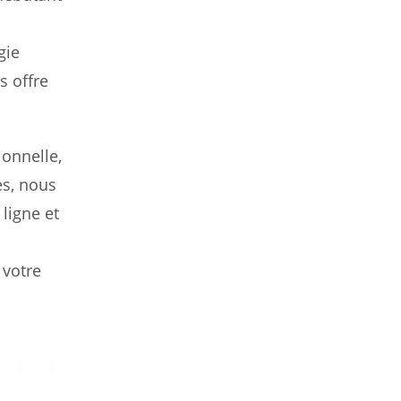
gie
s offre
ionnelle,
es, nous
ligne et
 votre