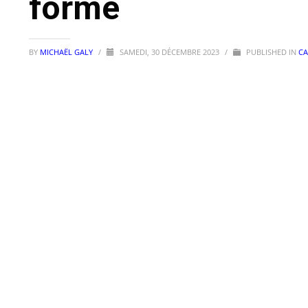
forme
BY
MICHAËL GALY
/
SAMEDI, 30 DÉCEMBRE 2023
/
PUBLISHED IN
CA