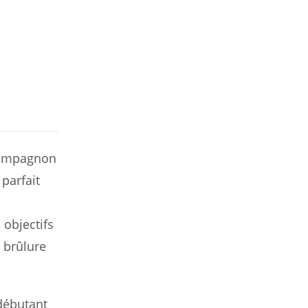
 compagnon
parfait
 objectifs
a brûlure
débutant