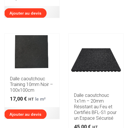
Ajouter au devis
Dalle caoutchouc
Training 10mm Noir –
100x100cm
Dalle caoutchouc
17,00
€
le m²
HT
1x1m – 20mm
Résistant au Feu et
Certifiés BFL-S1 pour
Ajouter au devis
un Espace Sécurisé
45,00
€
HT