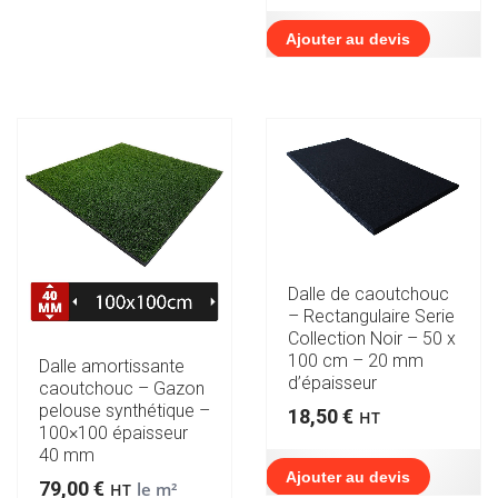
Ajouter au devis
Dalle de caoutchouc
– Rectangulaire Serie
Collection Noir – 50 x
100 cm – 20 mm
Dalle amortissante
d’épaisseur
caoutchouc – Gazon
pelouse synthétique –
18,50
€
HT
100×100 épaisseur
40 mm
Ajouter au devis
79,00
€
le m²
HT