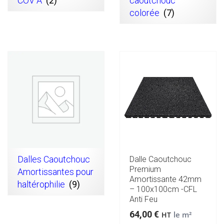
COV A
(2)
caoutchouc
colorée
(7)
Dalles Caoutchouc
Dalle Caoutchouc
Premium
Amortissantes pour
Amortissante 42mm
haltérophilie
(9)
– 100x100cm -CFL
Anti Feu
64,00
€
le m²
HT