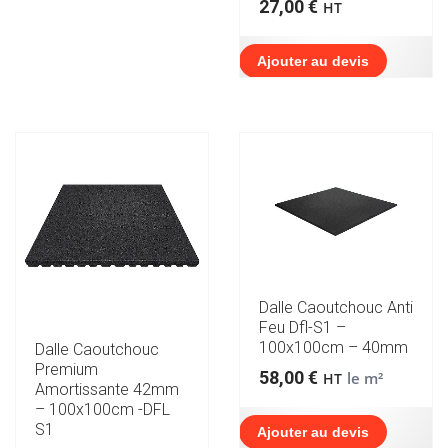
27,00
€
HT
Ajouter au devis
Dalle Caoutchouc Anti
Feu Dfl-S1 –
100x100cm – 40mm
Dalle Caoutchouc
Premium
58,00
€
le m²
HT
Amortissante 42mm
– 100x100cm -DFL
S1
Ajouter au devis