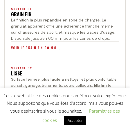
SURFACE 01
GRAIN FIN
La finition la plus répandue en zone de charges. Le
granulat apparent offre une adhérence franche même
sur chaussures de sport, et masque les traces d'usage.
Disponible jusqu'en 60 mm pour les zones de drops.
VOIR LE GRAIN FIN 60 MM
SURFACE 02
LISSE
Surface fermée, plus facile à nettoyer et plus confortable
au sol : gainage, étirements, cours collectifs. Elle limite
aussi l'accroche de la poussière et de la magnésie, un
Ce site web utilise des cookies pour améliorer votre expérience.
vrai sujet en salle très fréquentée.
Nous supposons que vous êtes d'accord, mais vous pouvez
VOIR LA FINITION LISSE
vous désinscrire si vous le souhaitez.
Paramètres des
cookies
Accepter
SURFACE 03