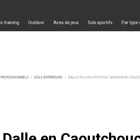
s-training
Outdoor
Aires de jeux
Sols sportifs
Par type
 PROFESSIONNELS
SOLS EXTÉRIEURS
DALLE EN CAOUTCHOUC 50X50X3CM COULE
Dalle en Caoutchou