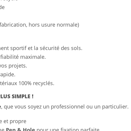
de
 fabrication, hors usure normale)
t sportif et la sécurité des sols.
fiabilité maximale.
os projets.
rapide.
ériaux 100% recyclés.
LUS SIMPLE !
e
, que vous soyez un professionnel ou un particulier.
e et propre
ème
Pen & Hole
pour une fixation parfaite