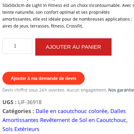
50x50x3cm de Light In Fitness est un choix incontournable. Avec 
teinte naturelle, son confort optimal et ses propriétés
amortissantes, elle est idéale pour de nombreuses applications :
aires de jeux, terrasses, fitness, CrossFit,
quantité
AJOUTER AU PANIER
de
Dalle
en
Caoutchouc
Ajouter à ma demande de devis
50x50x3cm
Devis chiffré sous 24 h ouvrées. Aucun engagement.
Nos garantie
Couleur
UGS :
LIF-36918
Verte
Catégories :
Dalle en caoutchouc colorée
,
Dalles
Amortissantes Revêtement de Sol en Caoutchouc
,
Sols Extérieurs