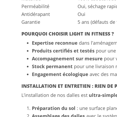
Perméabilité
Oui, séchage rapi
Antidérapant
Oui
Garantie
5 ans (défauts de
POURQUOI CHOISIR LIGHT IN FITNESS ?
Expertise reconnue
dans l’aménagemen
Produits certifiés et testés
pour une 
Accompagnement sur mesure
pour v
Stock permanent
pour une livraison 
Engagement écologique
avec des mat
INSTALLATION ET ENTRETIEN : RIEN DE P
L’installation de nos dalles est
ultra-simpl
Préparation du sol
: une surface plan
Assemblage des dalles
avec le syst