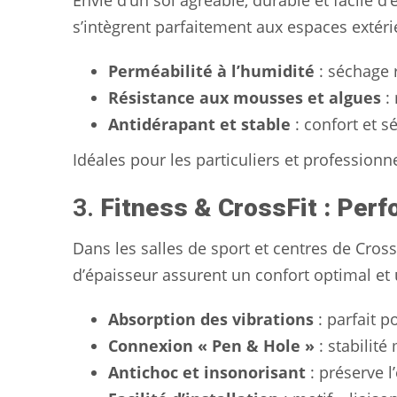
Envie d’un sol agréable, durable et facile d
s’intègrent parfaitement aux espaces extér
Perméabilité à l’humidité
: séchage 
Résistance aux mousses et algues
: 
Antidérapant et stable
: confort et s
Idéales pour les particuliers et professionn
3.
Fitness & CrossFit : Per
Dans les salles de sport et centres de CrossF
d’épaisseur assurent un confort optimal et
Absorption des vibrations
: parfait p
Connexion « Pen & Hole »
: stabilit
Antichoc et insonorisant
: préserve 