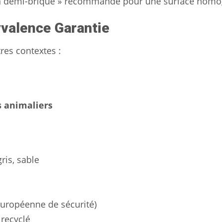
son demi-brique » recommandé pour une surface hom
yvalence Garantie
res contextes :
s animaliers
gris, sable
uropéenne de sécurité)
recyclé