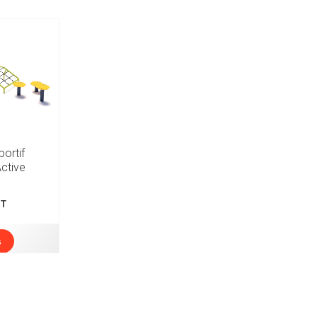
ortif
Active
T
s