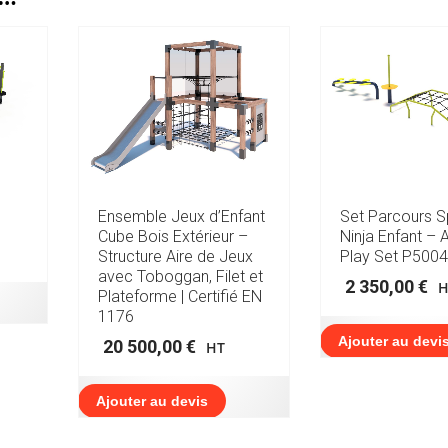
Ensemble Jeux d’Enfant
Set Parcours Sp
Cube Bois Extérieur –
Ninja Enfant – 
Structure Aire de Jeux
Play Set P5004
avec Toboggan, Filet et
2 350,00
€
H
Plateforme | Certifié EN
1176
Ajouter au devi
20 500,00
€
HT
Ajouter au devis