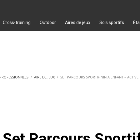
Cross-training
Outdoor
Aires de jeux
Sols sportifs
Éta
 PROFESSIONNELS
AIRE DE JEUX
SET PARCOURS SPORTIF NINJA ENFANT – ACTIVE 
Set Parcours Sporti