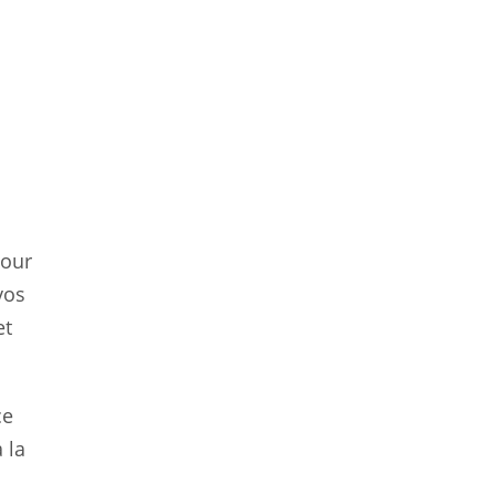
pour
vos
et
ce
 la