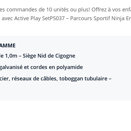
les commandes de 10 unités ou plus! Offrez à vos enf
avec Active Play SetP5037 – Parcours Sportif Ninja En
GAMME
le 1,0m – Siège Nid de Cigogne
r galvanisé et cordes en polyamide
acier, réseaux de câbles, toboggan tubulaire –
I…