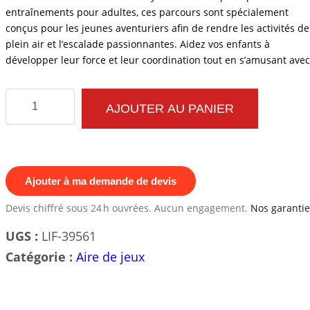
entraînements pour adultes, ces parcours sont spécialement
conçus pour les jeunes aventuriers afin de rendre les activités de
plein air et l’escalade passionnantes. Aidez vos enfants à
développer leur force et leur coordination tout en s’amusant avec
quantité
AJOUTER AU PANIER
de
Set
Parcours
Sportif
Ajouter à ma demande de devis
Ninja
Devis chiffré sous 24 h ouvrées. Aucun engagement.
Nos garantie
Enfant
UGS :
LIF-39561
-
Catégorie :
Aire de jeux
Active
Play
Set