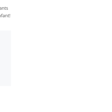
ants
fant!