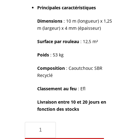
Principales caractéristiques
Dimensions
: 10 m (longueur) x 1,25
m (largeur) x 4 mm (épaisseur)
Surface par rouleau
: 12,5 m²
Poids
: 53 kg
Composition
: Caoutchouc SBR
Recyclé
Classement au feu
: Efl
Livraison entre 10 et 20 jours en
fonction des stocks
quantité
de