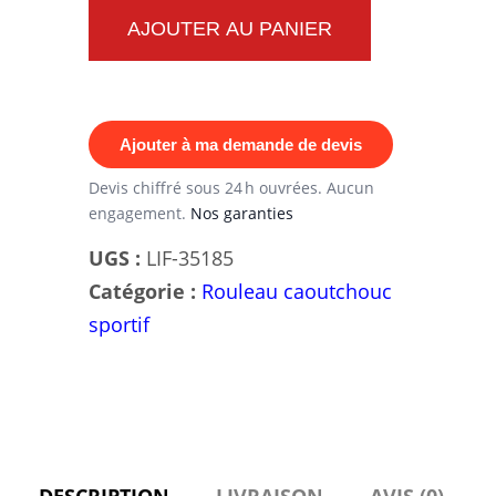
Rouleau
AJOUTER AU PANIER
de
sol
caoutchouc
Ajouter à ma demande de devis
épaisseur
4mm
Devis chiffré sous 24 h ouvrées. Aucun
engagement.
Nos garanties
–
10×1,25m
UGS :
LIF-35185
–
Catégorie :
Rouleau caoutchouc
12,5m²
sportif
DESCRIPTION
LIVRAISON
AVIS (0)