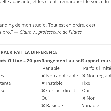
elle apaisante, et les clients remarquent le souci du
tanding de mon studio. Tout est en ordre, c’est
us pro.” —
Claire V., professeure de Pilates
RACK FAIT LA DIFFÉRENCE
s O’Live – 20 pcs
Rangement au sol
Support mur
️ Variable
️ Parfois limité
es
❌ Non applicable
❌ Non réglab
rtante
❌ Instable
Fixe
 sol
❌ Contact direct
Oui
Oui
❌ Non
❌ Basique
Variable