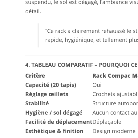
suspendu, le sol est dégagé, l’ambiance visu
détail.
“Ce rack a clairement rehaussé le s
rapide, hygiénique, et tellement pl
4. TABLEAU COMPARATIF – POURQUOI CE 
Critère
Rack Compac Mat
Capacité (20 tapis)
Oui
Réglage œillets
Crochets ajustabl
Stabilité
Structure autopo
Hygiène / sol dégagé
Aucun contact au
Facilité de déplacement
Déplaçable
Esthétique & finition
Design moderne