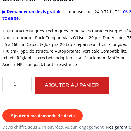
▶ Demander un devis gratuit
— réponse sous 24 à 72 h. Tél.
06 
72 66 96
.
1. ⚙️ Caractéristiques Techniques Principales Caractéristique Déta
Nom du produit Rack Compac Mats O’Live – 20 pcs Dimensions 78
35 x 160 cm Capacité Jusqu’à 20 tapis (épaisseur 1 cm / longueur
140 cm) Type de structure Autoportante, verticale Compatibilité
œillets Réglable – crochets adaptables à l’écartement Matériau
Acier + HPL compact, haute résistance
quantité
AJOUTER AU PANIER
de
Rack
Compac
Mats
Ajouter à ma demande de devis
O’Live
Devis chiffré sous 24 h ouvrées. Aucun engagement.
Nos garantie