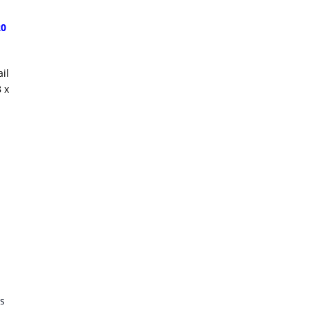
20
il
 x
s