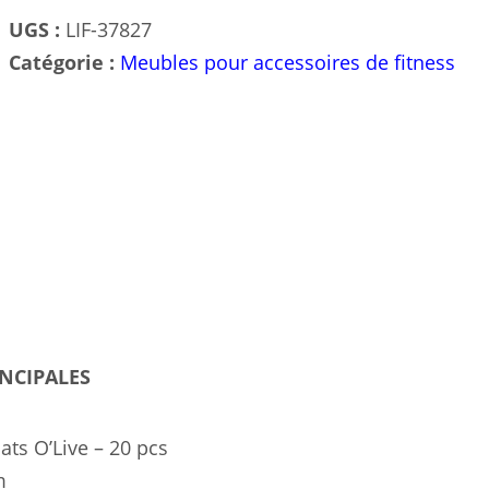
–
UGS :
LIF-37827
20
Catégorie :
Meubles pour accessoires de fitness
pcs
–
Rangement
Optimisé
pour
Tapis
de
Sol
avec
Œillets
INCIPALES
ts O’Live – 20 pcs
m