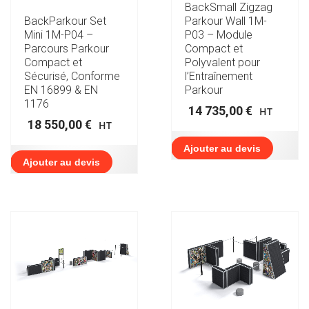
BackSmall Zigzag
BackParkour Set
Parkour Wall 1M-
Mini 1M-P04 –
P03 – Module
Parcours Parkour
Compact et
Compact et
Polyvalent pour
Sécurisé, Conforme
l’Entraînement
EN 16899 & EN
Parkour
1176
14 735,00
€
HT
18 550,00
€
HT
Ajouter au devis
Ajouter au devis