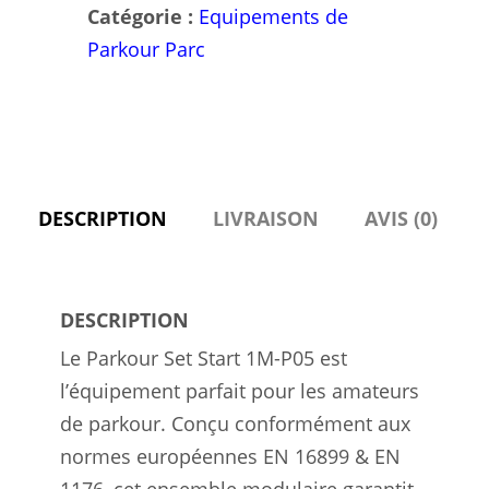
Sécurisé
Catégorie :
Equipements de
et
Parkour Parc
Complet,
Conforme
EN
16899
&
DESCRIPTION
LIVRAISON
AVIS (0)
EN
1176
DESCRIPTION
Le Parkour Set Start 1M-P05 est
l’équipement parfait pour les amateurs
de parkour. Conçu conformément aux
normes européennes EN 16899 & EN