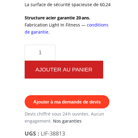
La surface de sécurité spacieuse de 60,24
Structure acier garantie 20 ans.
Fabrication Light In Fitness —
conditions
de garantie
.
quantité
de
Parkour
AJOUTER AU PANIER
Set
Start
1M-
Ajouter à ma demande de devis
P05
–
Devis chiffré sous 24 h ouvrées. Aucun
engagement.
Nos garanties
Parcours
Parkour
UGS :
LIF-38813