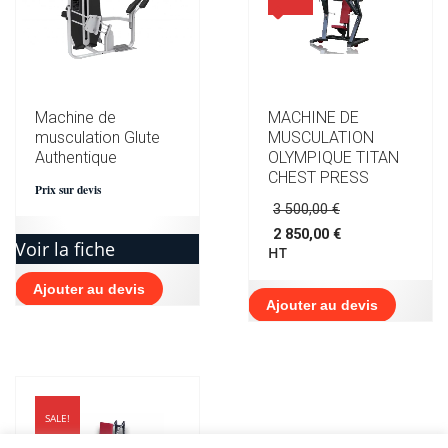
Machine de
MACHINE DE
musculation Glute
MUSCULATION
Authentique
OLYMPIQUE TITAN
CHEST PRESS
Prix sur devis
Le
3 500,00
€
prix
2 850,00
€
initial
Voir la fiche
Le
HT
était :
prix
3
actuel
Ajouter au devis
500,00 €.
est :
Ajouter au devis
2
850,00 €.
SALE!