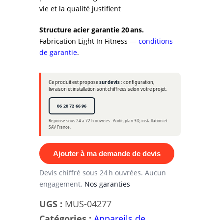
vie et la qualité justifient
Structure acier garantie 20 ans.
Fabrication Light In Fitness —
conditions
de garantie
.
Ce produit est propose
sur devis
: configuration,
livraison et installation sont chiffrees selon votre projet.
06 20 72 66 96
Reponse sous 24 a 72 h ouvrees · Audit, plan 3D, installation et
SAV France.
Ajouter à ma demande de devis
Devis chiffré sous 24 h ouvrées. Aucun
engagement.
Nos garanties
UGS :
MUS-04277
Catégories :
Appareils de