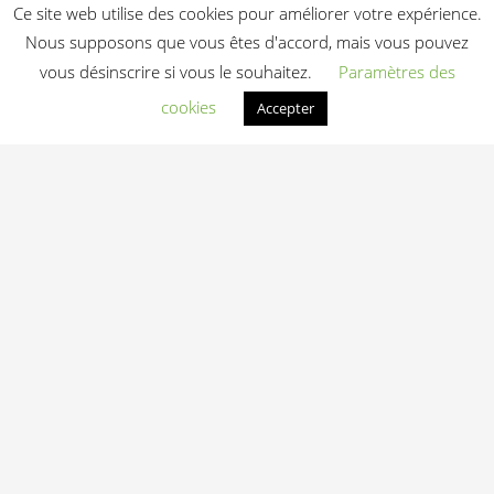
Ce site web utilise des cookies pour améliorer votre expérience.
Nous supposons que vous êtes d'accord, mais vous pouvez
vous désinscrire si vous le souhaitez.
Paramètres des
MACHINE DE
cookies
Accepter
MUSCULATION
OLYMPIQUE TITAN
CALF
Le
4 200,00
€
prix
2 900,00
€
initial
Le
HT
était :
prix
4
actuel
200,00 €.
est :
Ajouter au devis
2
900,00 €.
Light In Fitness
—
6-8 rue Victor Laloux
,
37000
Tours
,
France
06 20 72 66 96
contact@lightinfitness.com
|
Mentions légales
CGV