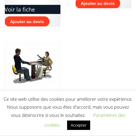
Ajouter au devis
Voir la fiche
Ajouter au devis
Chess Table BLH-
Ce site web utilise des cookies pour améliorer votre expérience.
1514 équipement
fitness pmr
Nous supposons que vous êtes d'accord, mais vous pouvez
vous désinscrire si vous le souhaitez.
Paramètres des
Prix sur devis
cookies
Accepter
Voir la fiche