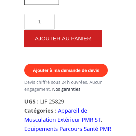
quantité
de
Appareil
AJOUTER AU PANIER
de
Musculation
Extérieur
Ajouter à ma demande de devis
PMR
Double
Devis chiffré sous 24 h ouvrées. Aucun
engagement.
Nos garanties
Chest
Press
UGS :
LIF-25829
-
Catégories :
Appareil de
Renforcez
Musculation Extérieur PMR ST
,
Vos
Equipements Parcours Santé PMR