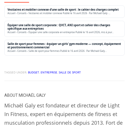
Vestiaires et mobilier connexe d’une salle de sport : le cahier des charges complet
Accueil › Conseils › Vestiaires et mobilier connexe Publié le 16 avril 2026 · Par Michaël Galy ·…
Équiper une salle de sport corporate : QVCT, ANI sport et cahier des charges
spécifique aux entreprises
Accueil › Conseils › Équiper une salle corporate en entreprise Publié le 16 avril 2026, mis à jour…
Salle de sport pour femmes : équiper un girls’ gym moderne — concept, équipement
et positionnement commercial
Accueil › Conseils › Salle de sport pour femmes Publié le 16 avril 2026 · Par Michaël Galy…
TAGGED UNDER:
BUDGET
,
ENTREPRISE
,
SALLE DE SPORT
ABOUT
MICHAËL GALY
Michaël Galy est fondateur et directeur de Light
In Fitness, expert en équipements de fitness et
musculation professionnels depuis 2013. Fort de