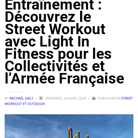
Entraînement :
Découvrez le
Street Workout
avec Light In
Fitness pour les
Collectivités et
l’Armée Française
BY
MICHAËL GALY
/
MERCREDI, 24 AVRIL 2024
/
PUBLISHED IN
STREET
WORKOUT ET OUTDOOR