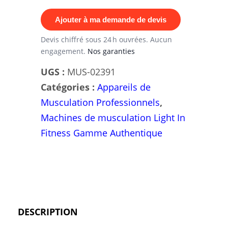
Pulley
Ajouter à ma demande de devis
Prone
Leg
Devis chiffré sous 24 h ouvrées. Aucun
engagement.
Nos garanties
Curl
Authentique
UGS :
MUS-02391
Catégories :
Appareils de
Musculation Professionnels
,
Machines de musculation Light In
Fitness Gamme Authentique
DESCRIPTION