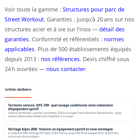
Voir toute la gamme :
Structures pour parc de
Street Workout
. Garanties : jusqu’à 20 ans sur nos
structures acier et à vie sur l’inox —
détail des
garanties
. Conformité et référentiels :
normes
applicables
. Plus de 500 établissements équipés
depuis 2013 :
nos références
. Devis chiffré sous
24 h ouvrées —
nous contacter
.
Articles similaires
Territoire carencé, QPV, FRR : quel zonage conditionne votre subvention
d’équipement sportif
Carence territoriale, quartiers prioritaires 2024 et zonage France Ruralités Revitalisation : quels
critères déterminent réellement l'éligibilité d'un projet…
Héritage Alpes 2030 : financer un équipement sportif en zone montagne
Le dispositif ANS Héritage JOP Alpes 2030 finance jusqu'à 80 % les équipements sportifs des
communes de montagne.…