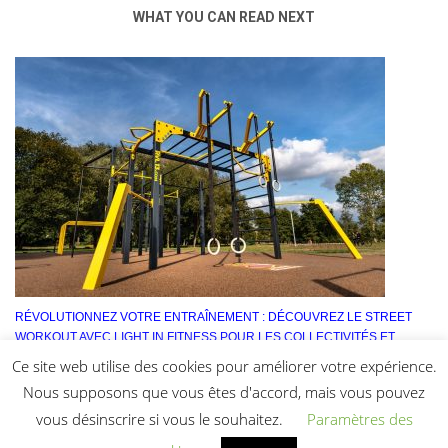
WHAT YOU CAN READ NEXT
RÉVOLUTIONNEZ VOTRE ENTRAÎNEMENT : DÉCOUVREZ LE STREET
WORKOUT AVEC LIGHT IN FITNESS POUR LES COLLECTIVITÉS ET
L’ARMÉE FRANÇAISE
Ce site web utilise des cookies pour améliorer votre expérience.
Nous supposons que vous êtes d'accord, mais vous pouvez
vous désinscrire si vous le souhaitez.
Paramètres des