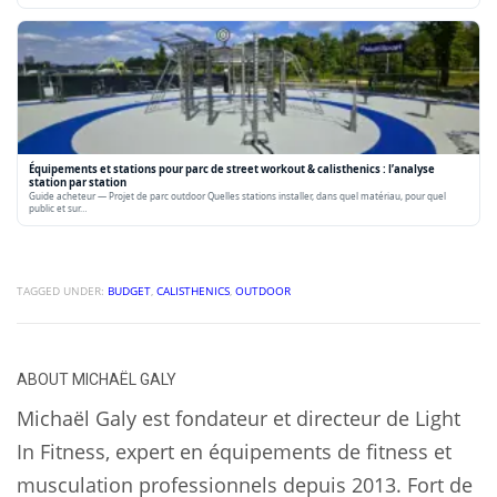
Équipements et stations pour parc de street workout & calisthenics : l’analyse
station par station
Guide acheteur — Projet de parc outdoor Quelles stations installer, dans quel matériau, pour quel
public et sur…
TAGGED UNDER:
BUDGET
,
CALISTHENICS
,
OUTDOOR
ABOUT
MICHAËL GALY
Michaël Galy est fondateur et directeur de Light
In Fitness, expert en équipements de fitness et
musculation professionnels depuis 2013. Fort de