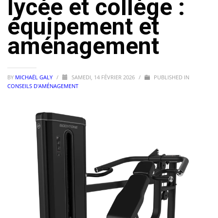
lycée et collège :
équipement et
aménagement
BY
MICHAËL GALY
/
SAMEDI, 14 FÉVRIER 2026
/
PUBLISHED IN
CONSEILS D'AMÉNAGEMENT