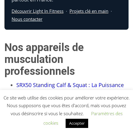
Découvrir Light In Fitness
·
Projets clé en main
·
Nous contacter
Nos appareils de
musculation
professionnels
SRX50 Standing Calf & Squat : La Puissance
Duale pour un Bas du Corps d’Élite
Ce site web utilise des cookies pour améliorer votre expérience.
SRX31 Extension des Triceps – L’Ingénierie
Nous supposons que vous êtes d'accord, mais vous pouvez
de Précision pour des Bras Monumentaux
vous désinscrire si vous le souhaitez.
Paramètres des
SRX30 Biceps Curl – L’Ingénierie de Précision
cookies
Accepter
pour des Bras Monumentaux