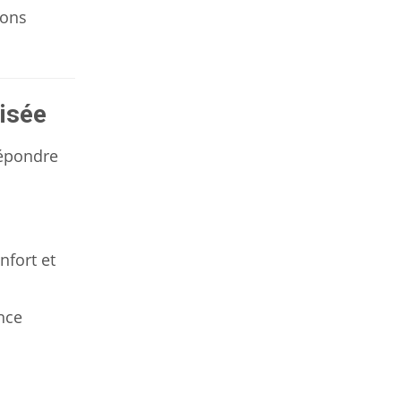
ions
lisée
répondre
nfort et
ance