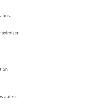
atins.
 maximiser
ption
s autres,