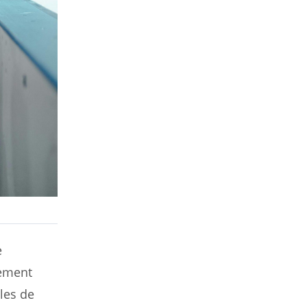
e
tement
lles de