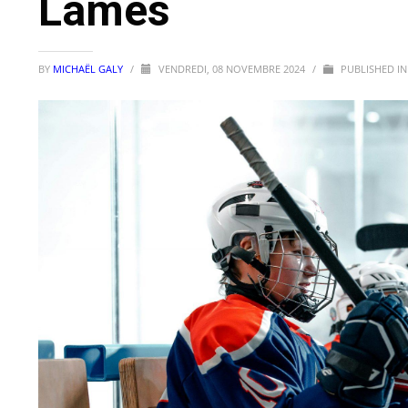
Lames
BY
MICHAËL GALY
/
VENDREDI, 08 NOVEMBRE 2024
/
PUBLISHED I