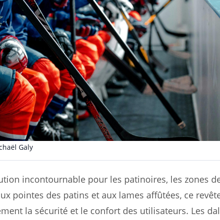
chaël Galy
tion incontournable pour les patinoires, les zones d
 aux pointes des patins et aux lames affûtées, ce revê
ent la sécurité et le confort des utilisateurs. Les da