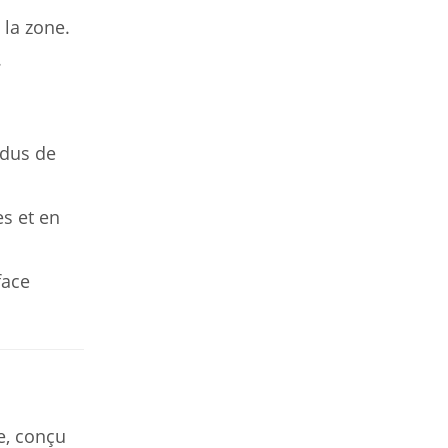
 la zone.
.
idus de
s et en
face
e, conçu