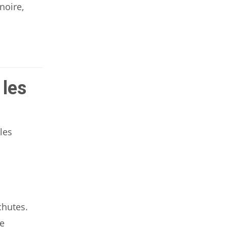
noire,
 les
les
chutes.
de