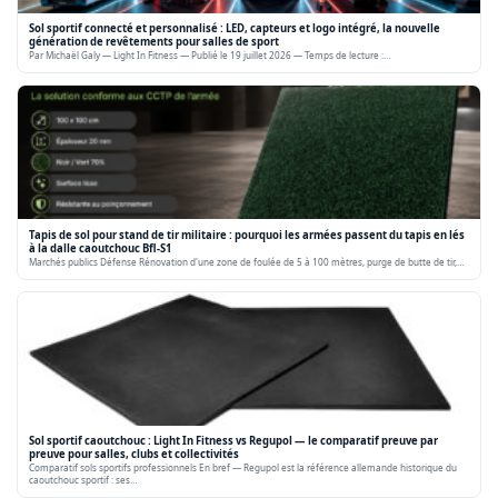
Sol sportif connecté et personnalisé : LED, capteurs et logo intégré, la nouvelle
génération de revêtements pour salles de sport
Par Michaël Galy — Light In Fitness — Publié le 19 juillet 2026 — Temps de lecture :…
Tapis de sol pour stand de tir militaire : pourquoi les armées passent du tapis en lés
à la dalle caoutchouc Bfl-S1
Marchés publics Défense Rénovation d'une zone de foulée de 5 à 100 mètres, purge de butte de tir,…
Sol sportif caoutchouc : Light In Fitness vs Regupol — le comparatif preuve par
preuve pour salles, clubs et collectivités
Comparatif sols sportifs professionnels En bref — Regupol est la référence allemande historique du
caoutchouc sportif : ses…