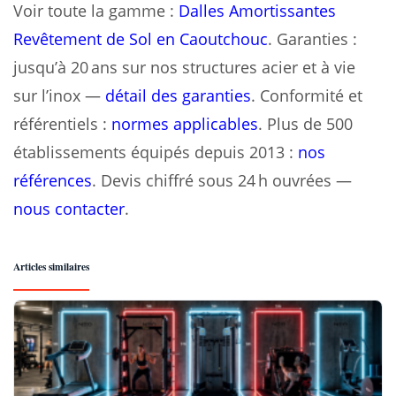
Voir toute la gamme :
Dalles Amortissantes
Revêtement de Sol en Caoutchouc
. Garanties :
jusqu’à 20 ans sur nos structures acier et à vie
sur l’inox —
détail des garanties
. Conformité et
référentiels :
normes applicables
. Plus de 500
établissements équipés depuis 2013 :
nos
références
. Devis chiffré sous 24 h ouvrées —
nous contacter
.
Articles similaires