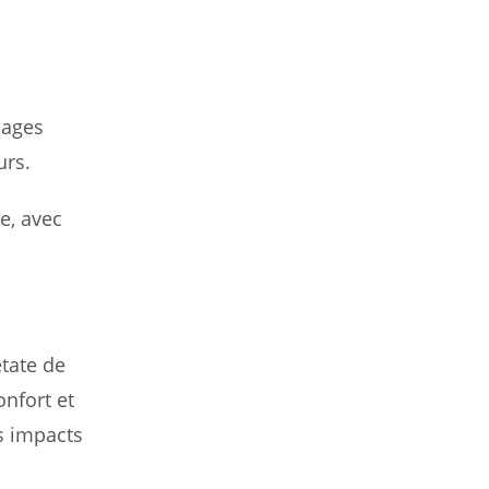
sages
urs.
e, avec
tate de
onfort et
s impacts