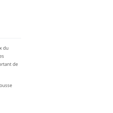
ix du
es
ortant de
mousse