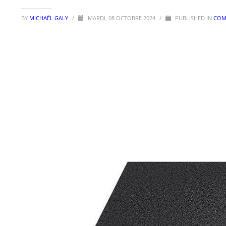
BY
MICHAËL GALY
/
MARDI, 08 OCTOBRE 2024
/
PUBLISHED IN
COM