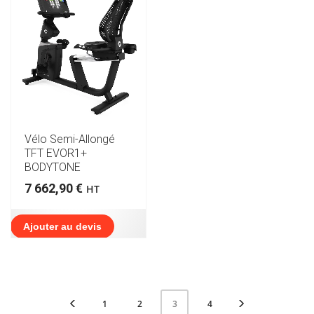
Vélo Semi-Allongé
TFT EVOR1+
BODYTONE
7 662,90
€
HT
Ajouter au devis
1
2
4
3