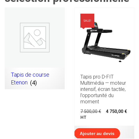
SALE!
Tapis de course
Tapis pro D-FIT
Etenon
(4)
Multimédia — moteur
intensif, écran tactile,
l’opportunité du
moment
Le
Le
7 500,00
€
4 750,00
€
prix
prix
HT
initial
actu
était :
est :
7
4
Ajouter au devis
500,00 €.
750,