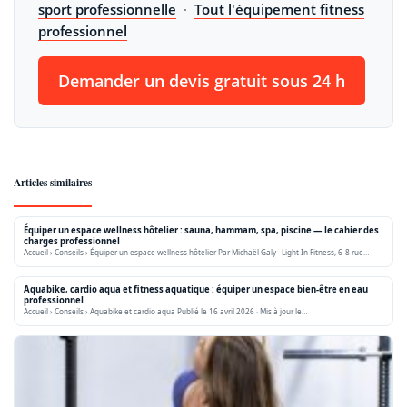
sport professionnelle
·
Tout l'équipement fitness
professionnel
Demander un devis gratuit sous 24 h
Articles similaires
Équiper un espace wellness hôtelier : sauna, hammam, spa, piscine — le cahier des
charges professionnel
Accueil › Conseils › Équiper un espace wellness hôtelier Par Michaël Galy · Light In Fitness, 6-8 rue…
Aquabike, cardio aqua et fitness aquatique : équiper un espace bien-être en eau
professionnel
Accueil › Conseils › Aquabike et cardio aqua Publié le 16 avril 2026 · Mis à jour le…