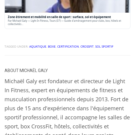
Zone étirement et mobilité en salle de sport : surface, sol et équipement
Par Michaël Galy — Light In Fitness, Tours (37) — Guide d'aménagement pour clubs, box, hôtels et
collectivités…
TAGGED UNDER:
AQUATIQUE
,
BOXE
,
CERTIFICATION
,
CROSSFIT
,
SOL SPORTIF
ABOUT
MICHAËL GALY
Michaël Galy est fondateur et directeur de Light
In Fitness, expert en équipements de fitness et
musculation professionnels depuis 2013. Fort de
plus de 15 ans d'expérience dans l'équipement
sportif professionnel, il accompagne les salles de
sport, box CrossFit, hôtels, collectivités et