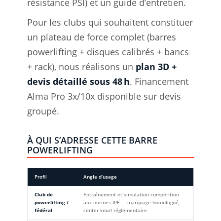
résistance PSI) et un guide d’entretien.
Pour les clubs qui souhaitent constituer
un plateau de force complet (barres
powerlifting + disques calibrés + bancs
+ rack), nous réalisons un
plan 3D +
devis détaillé sous 48 h
. Financement
Alma Pro 3x/10x disponible sur devis
groupé.
À QUI S’ADRESSE CETTE BARRE
POWERLIFTING
Profil
Angle d’usage
Club de
Entraînement et simulation compétition
powerlifting /
aux normes IPF — marquage homologué,
fédéral
center knurl réglementaire