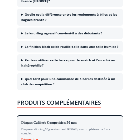
France (FFFORCE) ?
Quelle est la différence entre les roulements à billes et les
bagues bronze ?
Le knurling agressif convient-il à des débutants ?
La finition black oxide rouille-t-elle dans une salle humide ?
Peut-on utiliser cette barre pour le snatch et l’arraché en
haltérophilie ?
Quel tarif pour une commande de 4 barres destinée à un
club de compétition ?
PRODUITS COMPLÉMENTAIRES
Disques Calibrés Competition 50 mm
Disques calibrés ± 10 g — standard IPF/IWF pour un plateau de force
complet.
Découvrir →