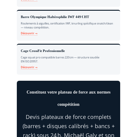
Barre Olympique Haltérophilie IWF 449 € HT
Roulements à aiguilles, certification IWF, knurling spécifique snatch/clean
— niveau compétition.
Découvrir →
Cage CrossFit Professionnelle
Cage squat pro compatible barres 220 cm — structure soudée
EN ISO 20957.
Découvrir →
Constituez votre plateau de force aux normes
compétition
Devis plateaux de force complets
(barres + disques calibrés + bancs +
rack) sous 24 h. Michaël Galy et son