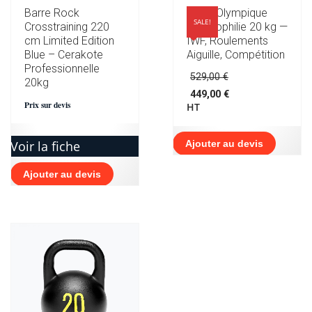
Barre Rock
Barre Olympique
SALE!
Crosstraining 220
Haltérophilie 20 kg —
cm Limited Edition
IWF, Roulements
Blue – Cerakote
Aiguille, Compétition
Professionnelle
Le
529,00
€
20kg
prix
449,00
€
initial
Le
Prix sur devis
HT
était :
prix
529,00 €.
actuel
est :
Voir la fiche
Ajouter au devis
449,00 €.
Ajouter au devis