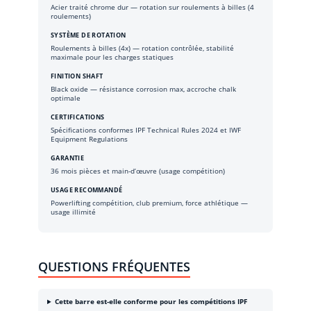
Acier traité chrome dur — rotation sur roulements à billes (4
roulements)
SYSTÈME DE ROTATION
Roulements à billes (4x) — rotation contrôlée, stabilité
maximale pour les charges statiques
FINITION SHAFT
Black oxide — résistance corrosion max, accroche chalk
optimale
CERTIFICATIONS
Spécifications conformes IPF Technical Rules 2024 et IWF
Equipment Regulations
GARANTIE
36 mois pièces et main-d’œuvre (usage compétition)
USAGE RECOMMANDÉ
Powerlifting compétition, club premium, force athlétique —
usage illimité
QUESTIONS FRÉQUENTES
Cette barre est-elle conforme pour les compétitions IPF