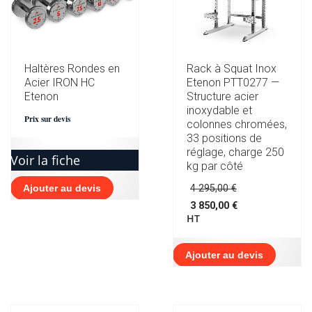
Haltères Rondes en
Rack à Squat Inox
Acier IRON HC
Etenon PTT0277 —
Etenon
Structure acier
inoxydable et
Prix sur devis
colonnes chromées,
33 positions de
réglage, charge 250
Voir la fiche
kg par côté
Le
Ajouter au devis
4 295,00
€
prix
3 850,00
€
initial
Le
HT
était :
prix
4
actuel
295,00 €.
est :
Ajouter au devis
3
850,00 €.