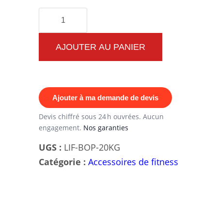
quantité
de
Barre
AJOUTER AU PANIER
Olympique
Powerlifting
20
Ajouter à ma demande de devis
kg
—
Devis chiffré sous 24 h ouvrées. Aucun
engagement.
Nos garanties
Acier
200K
UGS :
LIF-BOP-20KG
PSI,
Catégorie :
Accessoires de fitness
Dual
Marquage
IPF/IWF