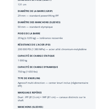
131 cm
DIAMÈTRE DE LA BARRE (GRIP)
29 mm — standard powerlifting IPF
DIAMÈTRE DES MANCHONS (SLEEVES)
50 mm — standard olympique
POIDS DE LA BARRE
20 kg (± 0,05 kg) — tolérance resserrée
RÉSISTANCE DE L’ACIER (PSI)
200 000 PSI (1 380 MPa) — acier allié chromium-molybdène
CAPACITÉ DE CHARGE STATIQUE
1 000 kg
CAPACITÉ DE CHARGE DYNAMIQUE
750 kg (1 650 lbs)
TYPE DE KNURLING
Agressif multi-direction — center knurl inclus (réglementaire
IPF)
MARQUAGE REPÈRES
Dual : IPF (81,5 cm) + IWF (81 cm) — canaux distincts sur le
shaft
MANCHONS (SLEEVES)