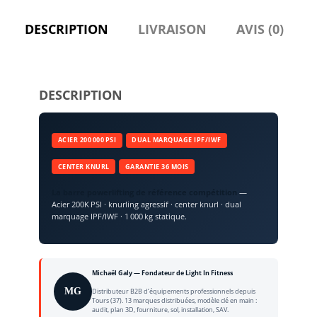
DESCRIPTION
LIVRAISON
AVIS (0)
DESCRIPTION
ACIER 200 000 PSI
DUAL MARQUAGE IPF/IWF
CENTER KNURL
GARANTIE 36 MOIS
La barre powerlifting de référence compétition
—
Acier 200K PSI · knurling agressif · center knurl · dual
marquage IPF/IWF · 1 000 kg statique.
Michaël Galy — Fondateur de Light In Fitness
MG
Distributeur B2B d’équipements professionnels depuis
Tours (37). 13 marques distribuées, modèle clé en main :
audit, plan 3D, fourniture, sol, installation, SAV.