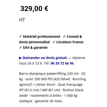
prix
329,00
€
initial
Le
HT
était :
prix
389,00 €.
actuel
✓ Matériel professionnel
✓ Conseil &
devis personnalisé
✓ Livraison France
est :
✓ SAV & garantie
329,00 €.
▶ Demander un devis gratuit
— réponse
sous 24 à 72 h. Tél.
06 20 72 66 96
.
Barre olympique powerlifting 220 cm · 20
kg · acier 200 000 PSI (42CrMo4) · knurling
agressif + center knurl · dual marquage
IPF (81,5 cm) / IWF (81 cm) · finition black
oxide · roulements à billes · 1 000 kg
statique · garantie 36 mois.