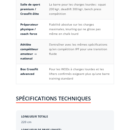
Salle de sport
La barre pour les charges lourdes : squat
premium /
200 kg+, deadlift 300 kg+, bench press
CrossFit élite
compétition
Préparateur
Fiabilité absolue sur les charges
physique /
maximales, knurling qui ne glisse pas
coach force
même en chalk lourd
Athlète
S’entraîner avec les mêmes spécifications
compétiteur
qu’en compétition IPF pour une transition
amateur →
fluide
national
Box CrossFit
Pour les WODs à charges lourdes et les
advanced
lifters confirmés exigeant plus qu’une barre
training standard
SPÉCIFICATIONS TECHNIQUES
LONGUEUR TOTALE
220 cm
LONGUEUR DE PRISE (SHAFT)