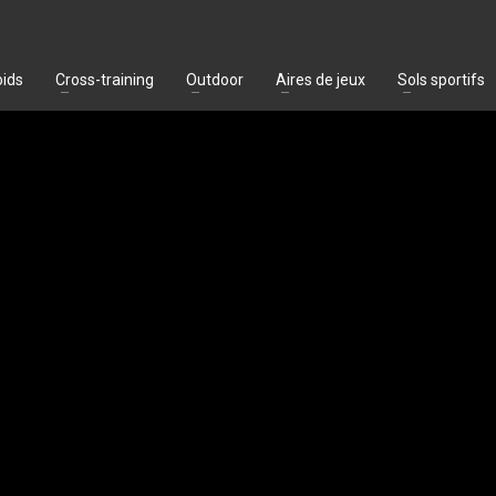
oids
Cross-training
Outdoor
Aires de jeux
Sols sportifs