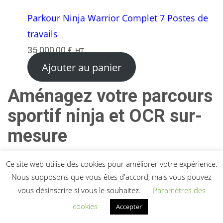
Parkour Ninja Warrior Complet 7 Postes de
travails
35 000,00
€
HT
Ajouter au panier
Aménagez votre parcours
sportif ninja et OCR sur-
mesure
Les différents équipements que vous pouvez
Ce site web utilise des cookies pour améliorer votre expérience.
avoir pour votre parcours sportif ninja et OCR
Nous supposons que vous êtes d'accord, mais vous pouvez
sont variés et personnalisables pour répondre à
vous désinscrire si vous le souhaitez.
Paramètres des
vos besoins. De nombreux obstacles, comme le
cookies
Accepter
mur d’escalade, les barres parallèles, les anneaux