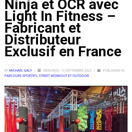
Ninja et OCR avec
Light In Fitness –
Fabricant et
Distributeur
Exclusif en France
BY
MICHAËL GALY
/
MERCREDI, 13 SEPTEMBRE 2023
/
PUBLISHED IN
PARCOURS SPORTIFS
,
STREET WORKOUT ET OUTDOOR