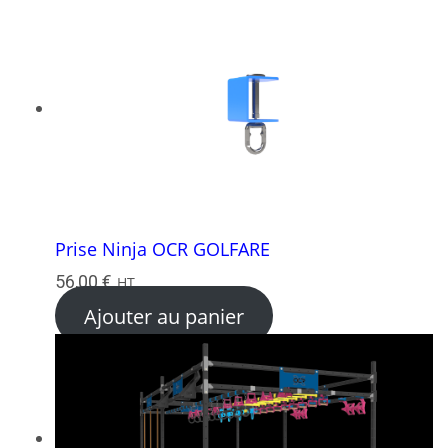
Prise Ninja OCR GOLFARE
56,00
€
HT
Ajouter au panier