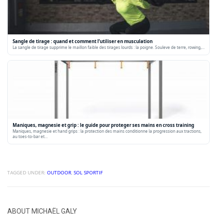
Sangle de tirage : quand et comment l’utiliser en musculation
La sangle de tirage supprime le maillon faible des tirages lourds : la poigne. Souleve de terre, rowing,…
Maniques, magnesie et grip : le guide pour proteger ses mains en cross training
Maniques, magnesie et hand grips : la protection des mains conditionne la progression aux tractions,
au toes-to-bar et…
TAGGED UNDER:
OUTDOOR
,
SOL SPORTIF
ABOUT
MICHAËL GALY