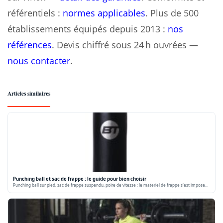
référentiels :
normes applicables
. Plus de 500
établissements équipés depuis 2013 :
nos
références
. Devis chiffré sous 24 h ouvrées —
nous contacter
.
Articles similaires
Punching ball et sac de frappe : le guide pour bien choisir
Punching ball sur pied, sac de frappe suspendu, poire de vitesse : le materiel de frappe s'est impose…