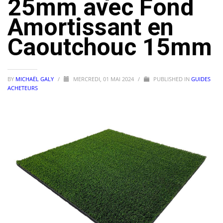
25mm avec Fond
Amortissant en
Caoutchouc 15mm
BY
MICHAËL GALY
/
MERCREDI, 01 MAI 2024
/
PUBLISHED IN
GUIDES
ACHETEURS