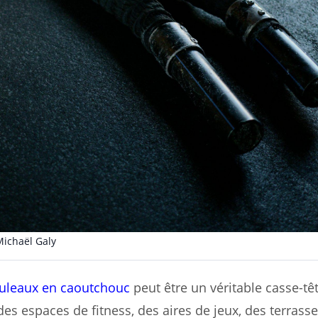
Michaël Galy
uleaux en caoutchouc
peut être un véritable casse-têt
s espaces de fitness, des aires de jeux, des terrasse