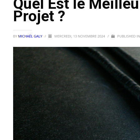
Quel Est le Meille
Projet ?
BY
MICHAËL GALY
/
MERCREDI, 13 NOVEMBRE 2024
/
PUBLISHED I