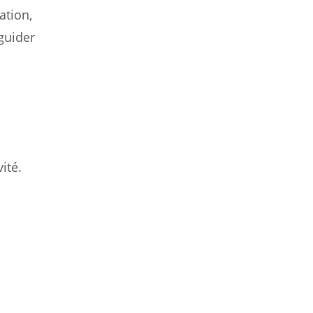
ation,
 guider
ité.