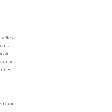
elles il
ères.
icale,
ibre «
jambes
, d’une