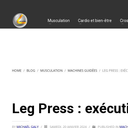
Musculation
Cardio et bien-être
Cros
HOME
BLOG
MUSCULATION
MACHINES GUIDÉES
LEG PRESS : EXÉ
Leg Press : exécut
BY
MICHAËL GALY
/
SAMEDI, 20 JANVIER 2024
/
PUBLISHED IN
MACH