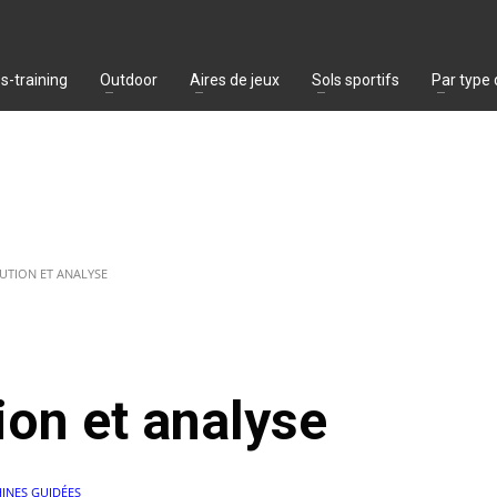
s-training
Outdoor
Aires de jeux
Sols sportifs
Par type
CUTION ET ANALYSE
ion et analyse
INES GUIDÉES