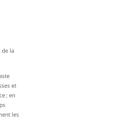
;
 de la
aste
sses et
ce ; en
eps
ment les