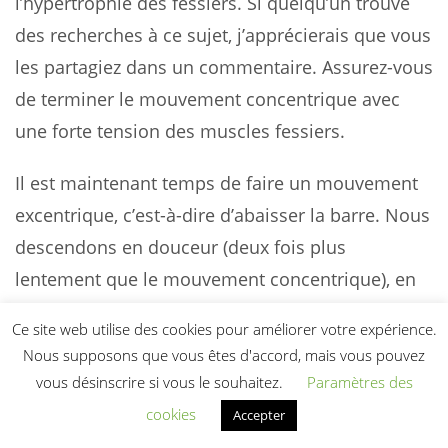
l’hypertrophie des fessiers. Si quelqu’un trouve
des recherches à ce sujet, j’apprécierais que vous
les partagiez dans un commentaire. Assurez-vous
de terminer le mouvement concentrique avec
une forte tension des muscles fessiers.
Il est maintenant temps de faire un mouvement
excentrique, c’est-à-dire d’abaisser la barre. Nous
descendons en douceur (deux fois plus
lentement que le mouvement concentrique), en
gardant nos muscles tendus tout le temps. On
Ce site web utilise des cookies pour améliorer votre expérience.
s’abaisse le plus bas possible pour étirer au
Nous supposons que vous êtes d'accord, mais vous pouvez
maximum les muscles fessiers. Certaines
vous désinscrire si vous le souhaitez.
Paramètres des
personnes arrêtent le poids en bas et
cookies
Accepter
commencent la répétition suivante à partir d’un