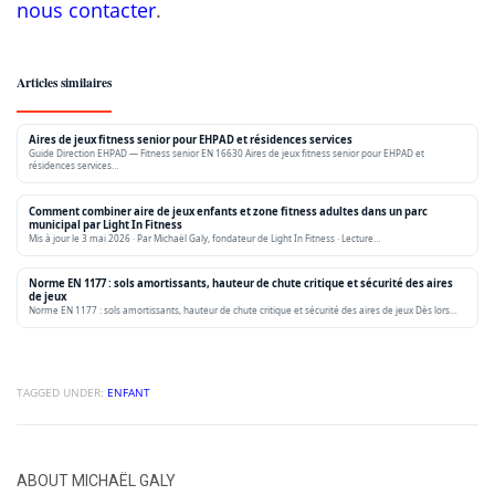
nous contacter
.
Articles similaires
Aires de jeux fitness senior pour EHPAD et résidences services
Guide Direction EHPAD — Fitness senior EN 16630 Aires de jeux fitness senior pour EHPAD et
résidences services…
Comment combiner aire de jeux enfants et zone fitness adultes dans un parc
municipal par Light In Fitness
Mis à jour le 3 mai 2026 · Par Michaël Galy, fondateur de Light In Fitness · Lecture…
Norme EN 1177 : sols amortissants, hauteur de chute critique et sécurité des aires
de jeux
Norme EN 1177 : sols amortissants, hauteur de chute critique et sécurité des aires de jeux Dès lors…
TAGGED UNDER:
ENFANT
ABOUT
MICHAËL GALY