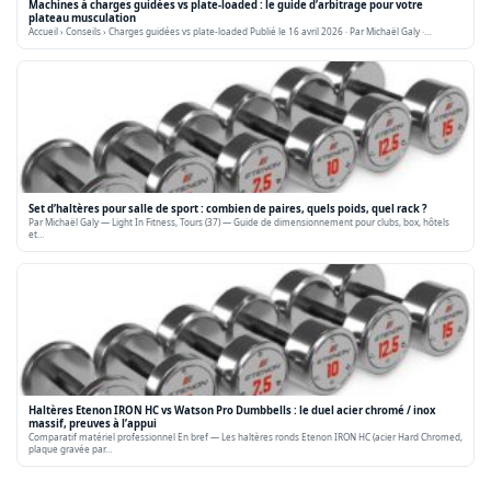
Machines à charges guidées vs plate-loaded : le guide d’arbitrage pour votre
plateau musculation
Accueil › Conseils › Charges guidées vs plate-loaded Publié le 16 avril 2026 · Par Michaël Galy ·…
Set d’haltères pour salle de sport : combien de paires, quels poids, quel rack ?
Par Michaël Galy — Light In Fitness, Tours (37) — Guide de dimensionnement pour clubs, box, hôtels
et…
Haltères Etenon IRON HC vs Watson Pro Dumbbells : le duel acier chromé / inox
massif, preuves à l’appui
Comparatif matériel professionnel En bref — Les haltères ronds Etenon IRON HC (acier Hard Chromed,
plaque gravée par…