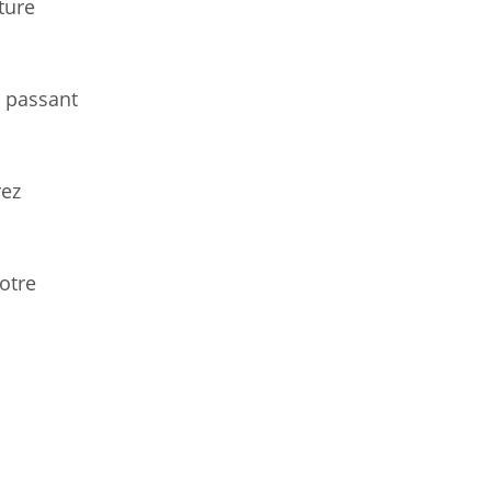
ture
n passant
rez
otre