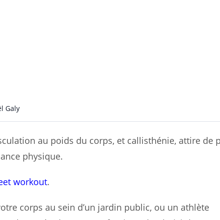
l Galy
lation au poids du corps, et callisthénie, attire de 
mance physique.
eet workout
.
tre corps au sein d’un jardin public, ou un athlète