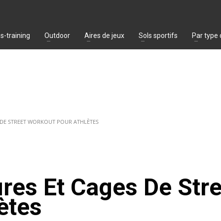
s-training
Outdoor
Aires de jeux
Sols sportifs
Par type
S DE STREET WORKOUT POUR ATHLÈTES
res Et Cages De Stre
ètes