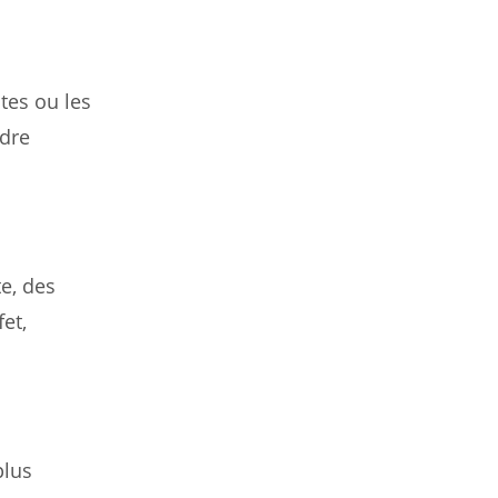
tes ou les
adre
e, des
et,
plus