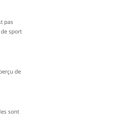
st pas
 de sport
aperçu de
les sont