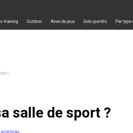
s-training
Outdoor
Aires de jeux
Sols sportifs
Par type
ORT ?
 salle de sport ?
S ACHETEURS