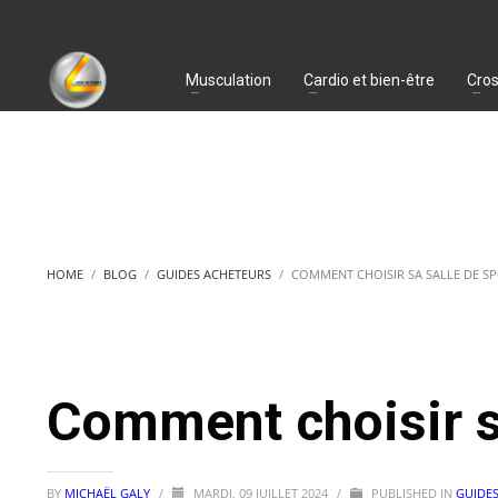
Musculation
Cardio et bien-être
Cros
HOME
BLOG
GUIDES ACHETEURS
COMMENT CHOISIR SA SALLE DE SP
Comment choisir sa
BY
MICHAËL GALY
/
MARDI, 09 JUILLET 2024
/
PUBLISHED IN
GUIDE