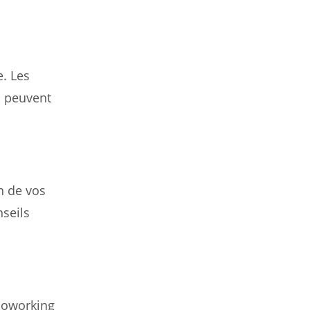
e. Les
, peuvent
n de vos
seils
coworking