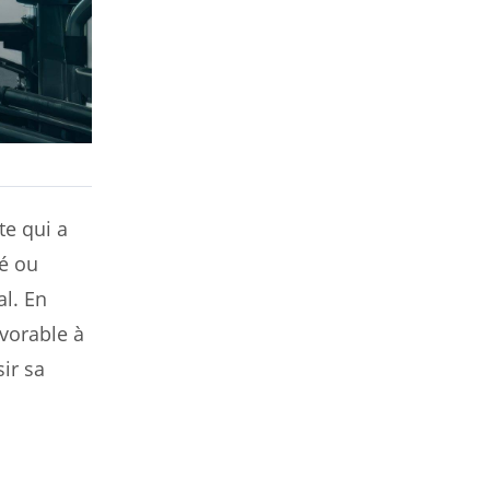
te qui a
té ou
al. En
avorable à
sir sa