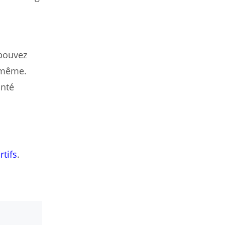
 pouvez
s-même.
anté
rtifs
.