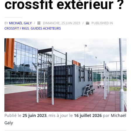
crossfit extérieur ?
BY
MICHAËL GALY
/
DIMANCHE, 25 JUIN 2023
/
PUBLISHED IN
CROSSFIT / RIGS
,
GUIDES ACHETEURS
Publié le
25 juin 2023
, mis à jour le
16 juillet 2026
par
Michaël
Galy