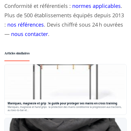
Conformité et référentiels :
normes applicables
.
Plus de 500 établissements équipés depuis 2013
:
nos références
. Devis chiffré sous 24 h ouvrées
—
nous contacter
.
Articles similaires
Maniques, magnesie et grip : le guide pour proteger ses mains en cross training
Maniques, magnesie et hand grips : la protection des mains conditionne la progression aux tractions,
au toes-to-bar et…