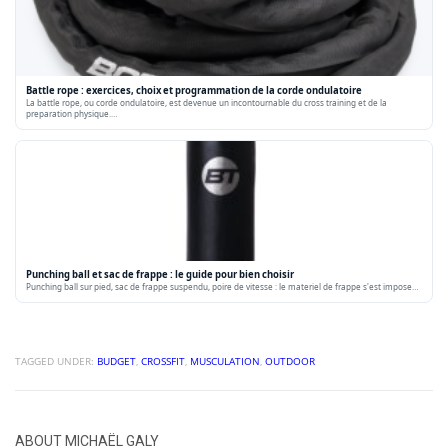
Battle rope : exercices, choix et programmation de la corde ondulatoire
La battle rope, ou corde ondulatoire, est devenue un incontournable du cross training et de la
preparation physique.…
Punching ball et sac de frappe : le guide pour bien choisir
Punching ball sur pied, sac de frappe suspendu, poire de vitesse : le materiel de frappe s'est impose…
TAGGED UNDER:
BUDGET
,
CROSSFIT
,
MUSCULATION
,
OUTDOOR
ABOUT
MICHAËL GALY