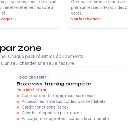
rigs, tractions, zones de travail
Compacité, silence, rendu visue
onnel et revêtement adapté à
premium et sécurité pour des p
sité.
variés.
es cages →
Voir la sélection →
par zone
ne. Chaque pack réunit les équipements,
is, un seul chantier, une seule facture.
BOX CROSSFIT
Box cross-training complète
Pour 150 à 250 m²
Cage autoportée ou rig mural sur mesure
Accessoires : anneaux, cordes, box, kettlebells
Cardio fonctionnel Xebex
Zone haltérophilie et piste gazon
Ancrage, montage et vérification de conformité