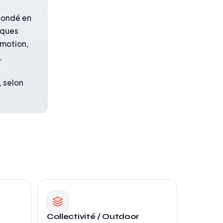
 fondé en
arques
emotion,
,
, selon
Collectivité / Outdoor