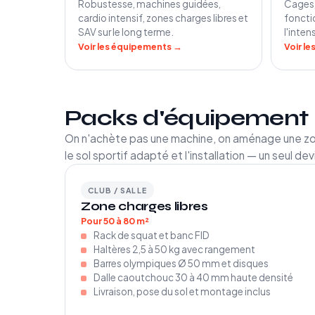
Robustesse, machines guidées,
Cages, 
cardio intensif, zones charges libres et
foncti
SAV sur le long terme.
l'inten
Voir les équipements →
Voir l
Packs d'équipement 
On n'achète pas une machine, on aménage une zo
le sol sportif adapté et l'installation — un seul dev
CLUB / SALLE
Zone charges libres
Pour 50 à 80 m²
Rack de squat et banc FID
Haltères 2,5 à 50 kg avec rangement
Barres olympiques Ø 50 mm et disques
Dalle caoutchouc 30 à 40 mm haute densité
Livraison, pose du sol et montage inclus