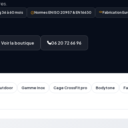
res.
g 36 à 60 mois
Normes EN ISO 20957 & EN 16630
Fabrication Eu
Voir la boutique
06 20 72 66 96
outdoor
Gamme Inox
Cage CrossFit pro
Bodytone
Fa