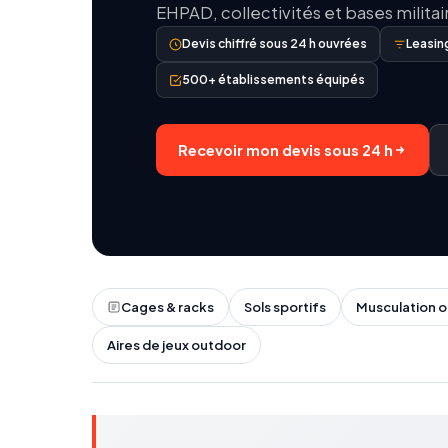
EHPAD, collectivités et bases militai
Devis chiffré sous 24 h ouvrées
Leasin
500+ établissements équipés
Recevoir mon devis sous 24 h
Cages & racks
Sols sportifs
Musculation 
Aires de jeux outdoor