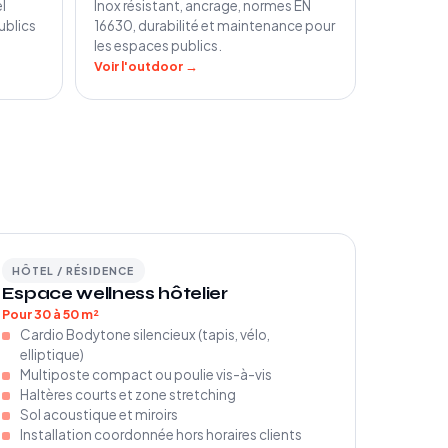
l
Inox résistant, ancrage, normes EN
ublics
16630, durabilité et maintenance pour
les espaces publics.
Voir l'outdoor →
HÔTEL / RÉSIDENCE
Espace wellness hôtelier
Pour 30 à 50 m²
Cardio Bodytone silencieux (tapis, vélo,
elliptique)
Multiposte compact ou poulie vis-à-vis
Haltères courts et zone stretching
Sol acoustique et miroirs
Installation coordonnée hors horaires clients