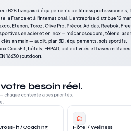
uteur B2B français d'équipements de fitness professionnels,
ute la France et à l'international. L'entreprise distribue 12 m
exco, Etenon, Toroz, Olive Pro, Précor, Adidas, Reebok, Fre
sportives en acier et en inox — mécanosoudure, tôlerie laser
ts clés en main — audit, plan 3D, équipements, sols sportifs,
box CrossFit, hôtels, EHPAD, collectivités et bases militaires
 EN 16630 (outdoor).
votre besoin réel.
s — chaque contexte a ses priorités.
e.
CrossFit / Coaching
Hôtel / Wellness