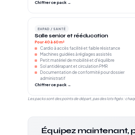
Chiffrer ce pack →
EHPAD / SANTÉ
Salle senior et rééducation
Pour 40 à 60 m²
Cardio à accès facilité et faible résistance
Machines guidées à réglages assistés
Petit matériel de mobilité et d'équilibre
Sol antidérapant et circulation PMR
Documentation de conformité pour dossier
administratif
Chiffrer ce pack →
Les packs sont des points de départ, pas des lots figés : cha
Équipez maintenant, p