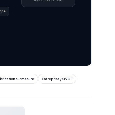
ANS D'EXPERTISE
rope
brication sur mesure
Entreprise / QVCT