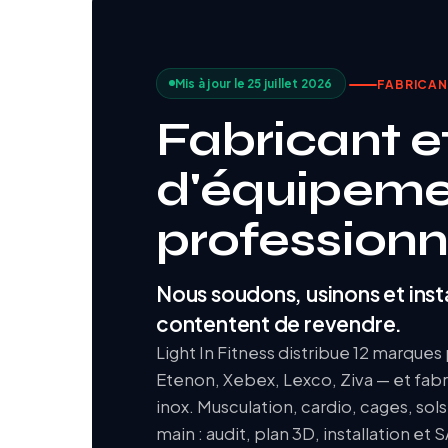
Mis à jour le 25 juillet 2026
FABRICANT
Fabricant et
d'équipemen
professionn
Nous soudons, usinons et insta
contentent de revendre.
Light In Fitness distribue 12 marque
Etenon, Xebex, Lexco, Ziva — et fabr
inox. Musculation, cardio, cages, sols
main : audit, plan 3D, installation et 