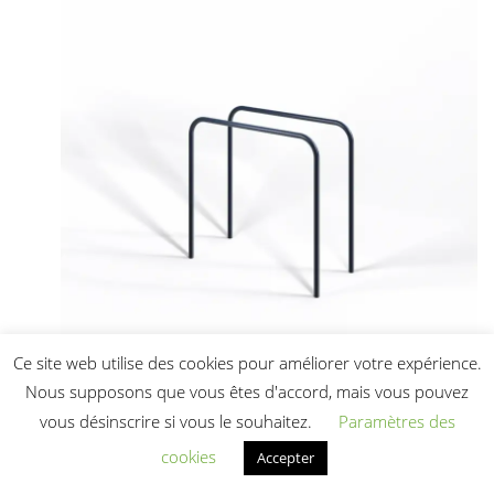
Ce site web utilise des cookies pour améliorer votre expérience.
Nous supposons que vous êtes d'accord, mais vous pouvez
TRAINER Station de Dips – Equipement
vous désinscrire si vous le souhaitez.
Paramètres des
Street Workout Exterieur
cookies
Accepter
636,00
€
HT