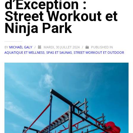
d’Exception :
Street Workout et
Ninja Park
BY
MICHAËL GALY
/
MARDI, 30 JUILLET 2024
/
PUBLISHED IN
AQUATIQUE ET WELLNESS
,
SPAS ET SAUNAS
,
STREET WORKOUT ET OUTDOOR