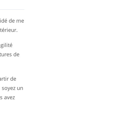
écidé de me
térieur.
gilité
ctures de
rtir de
s soyez un
s avez