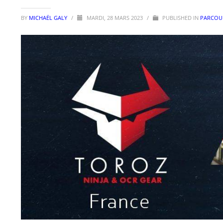
BY
MICHAËL GALY
/
MARDI, 28 MARS 2023
/
PUBLISHED IN
PARCOUR