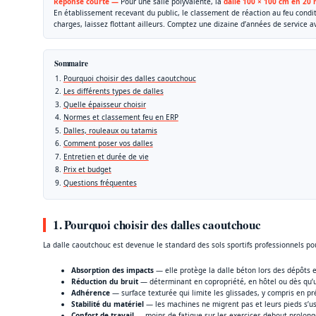
Réponse courte —
Pour une salle polyvalente, la
dalle 100 × 100 cm en 20
En établissement recevant du public, le classement de réaction au feu condit
charges, laissez flottant ailleurs. Comptez une dizaine d’années de service 
Sommaire
Pourquoi choisir des dalles caoutchouc
Les différents types de dalles
Quelle épaisseur choisir
Normes et classement feu en ERP
Dalles, rouleaux ou tatamis
Comment poser vos dalles
Entretien et durée de vie
Prix et budget
Questions fréquentes
1. Pourquoi choisir des dalles caoutchouc
La dalle caoutchouc est devenue le standard des sols sportifs professionnels pou
Absorption des impacts
— elle protège la dalle béton lors des dépôts et
Réduction du bruit
— déterminant en copropriété, en hôtel ou dès qu’u
Adhérence
— surface texturée qui limite les glissades, y compris en p
Stabilité du matériel
— les machines ne migrent pas et leurs pieds s’u
Confort de travail
— moins de fatigue sur les exercices debout prolongés