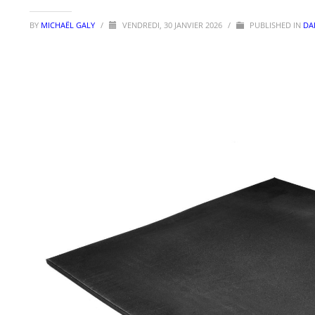
BY
MICHAËL GALY
/
VENDREDI, 30 JANVIER 2026
/
PUBLISHED IN
DA