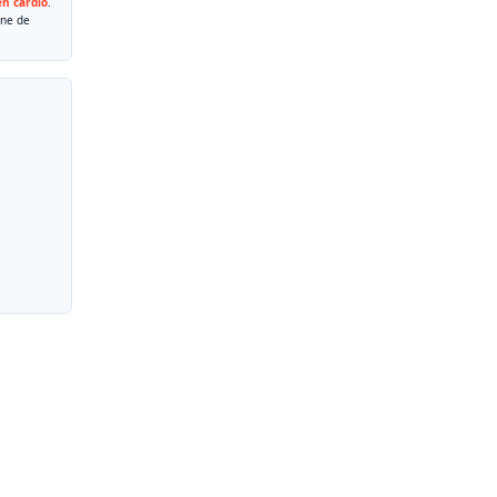
n cardio
.
one de