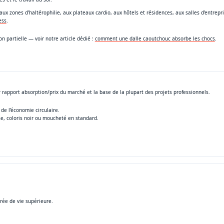
 aux zones d’haltérophilie, aux plateaux cardio, aux hôtels et résidences, aux salles d’entrepr
ess
.
n partielle — voir notre article dédié :
comment une dalle caoutchouc absorbe les chocs
.
r rapport absorption/prix du marché et la base de la plupart des projets professionnels.
de l’économie circulaire.
e, coloris noir ou moucheté en standard.
urée de vie supérieure.