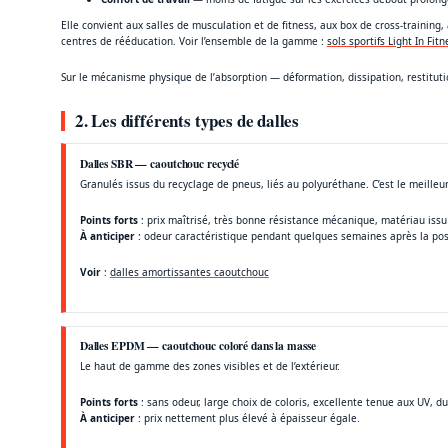
Elle convient aux salles de musculation et de fitness, aux box de cross-training,
centres de rééducation. Voir l’ensemble de la gamme :
sols sportifs Light In Fitn
Sur le mécanisme physique de l’absorption — déformation, dissipation, restitutio
2. Les différents types de dalles
Dalles SBR — caoutchouc recyclé
Granulés issus du recyclage de pneus, liés au polyuréthane. C’est le meilleu
Points forts
: prix maîtrisé, très bonne résistance mécanique, matériau issu 
À anticiper
: odeur caractéristique pendant quelques semaines après la pos
Voir
:
dalles amortissantes caoutchouc
Dalles EPDM — caoutchouc coloré dans la masse
Le haut de gamme des zones visibles et de l’extérieur.
Points forts
: sans odeur, large choix de coloris, excellente tenue aux UV, d
À anticiper
: prix nettement plus élevé à épaisseur égale.