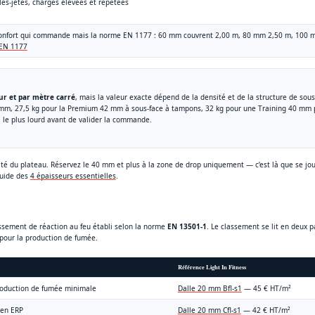
lés-jetés, charges élevées et répétées
 confort qui commande mais la norme EN 1177 : 60 mm couvrent 2,00 m, 80 mm 2,50 m, 100 
 EN 1177
ur et par mètre carré
, mais la valeur exacte dépend de la densité et de la structure de sous
20 mm, 27,5 kg pour la Premium 42 mm à sous-face à tampons, 32 kg pour une Training 40 mm p
el le plus lourd avant de valider la commande.
ité du plateau. Réservez le 40 mm et plus à la zone de drop uniquement — c’est là que se jou
guide des
4 épaisseurs essentielles
.
lassement de réaction au feu établi selon la norme
EN 13501-1
. Le classement se lit en deux p
» pour la production de fumée.
Référence Light In Fitness
production de fumée minimale
Dalle 20 mm Bfl-s1
— 45 € HT/m²
 en ERP
Dalle 20 mm Cfl-s1
— 42 € HT/m²