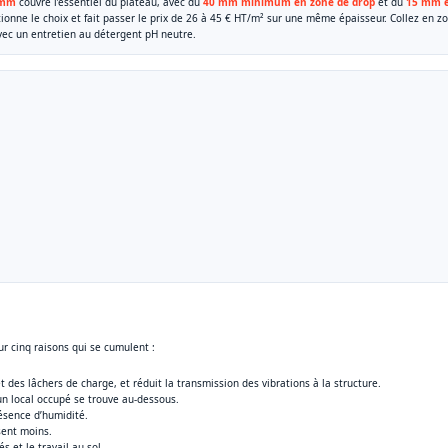
 mm
couvre l’essentiel du plateau, avec du
40 mm minimum en zone de drop
et du
15 mm e
ionne le choix et fait passer le prix de 26 à 45 € HT/m² sur une même épaisseur. Collez en z
avec un entretien au détergent pH neutre.
r cinq raisons qui se cumulent :
 des lâchers de charge, et réduit la transmission des vibrations à la structure.
n local occupé se trouve au-dessous.
résence d’humidité.
sent moins.
 et le travail au sol.