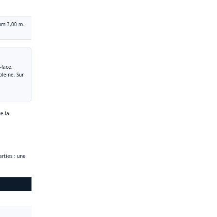
mm 3,00 m.
-face.
leine. Sur
e la
arties : une