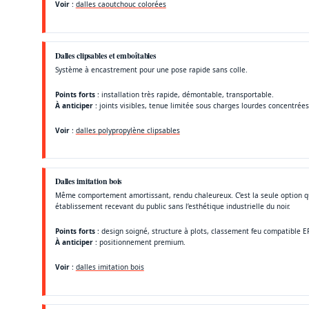
Voir
:
dalles caoutchouc colorées
Dalles clipsables et emboîtables
Système à encastrement pour une pose rapide sans colle.
Points forts
: installation très rapide, démontable, transportable.
À anticiper
: joints visibles, tenue limitée sous charges lourdes concentrées
Voir
:
dalles polypropylène clipsables
Dalles imitation bois
Même comportement amortissant, rendu chaleureux. C’est la seule option qui
établissement recevant du public sans l’esthétique industrielle du noir.
Points forts
: design soigné, structure à plots, classement feu compatible ER
À anticiper
: positionnement premium.
Voir
:
dalles imitation bois