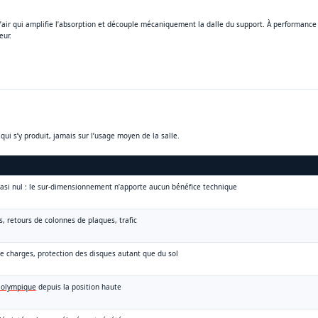
air qui amplifie l’absorption et découple mécaniquement la dalle du support. À performance
eur.
qui s’y produit, jamais sur l’usage moyen de la salle.
uasi nul : le sur-dimensionnement n’apporte aucun bénéfice technique
, retours de colonnes de plaques, trafic
e charges, protection des disques autant que du sol
 olympique
depuis la position haute