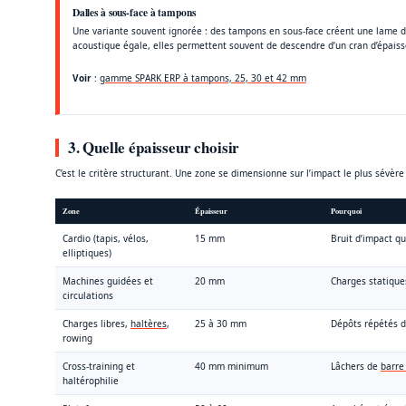
Dalles à sous-face à tampons
Une variante souvent ignorée : des tampons en sous-face créent une lame d’
acoustique égale, elles permettent souvent de descendre d’un cran d’épaiss
Voir
:
gamme SPARK ERP à tampons, 25, 30 et 42 mm
3. Quelle épaisseur choisir
C’est le critère structurant. Une zone se dimensionne sur l’impact le plus sévère 
Zone
Épaisseur
Pourquoi
Cardio (tapis, vélos,
15 mm
Bruit d’impact q
elliptiques)
Machines guidées et
20 mm
Charges statiques
circulations
Charges libres,
haltères
,
25 à 30 mm
Dépôts répétés d
rowing
Cross-training et
40 mm minimum
Lâchers de
barre
haltérophilie