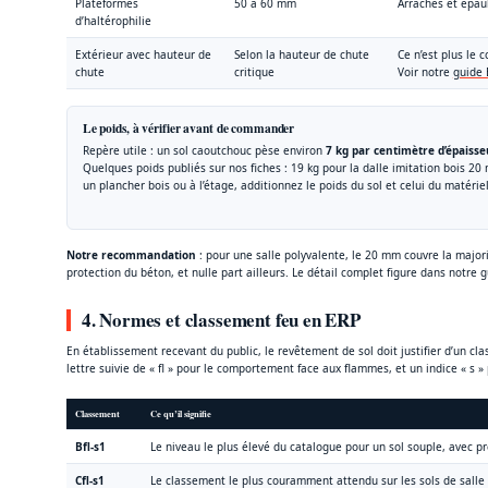
Plateformes
50 à 60 mm
Arrachés et épau
d’haltérophilie
Extérieur avec hauteur de
Selon la hauteur de chute
Ce n’est plus le
chute
critique
Voir notre
guide
Le poids, à vérifier avant de commander
Repère utile : un sol caoutchouc pèse environ
7 kg par centimètre d’épaisse
Quelques poids publiés sur nos fiches : 19 kg pour la dalle imitation bois 
un plancher bois ou à l’étage, additionnez le poids du sol et celui du matéri
Notre recommandation
: pour une salle polyvalente, le 20 mm couvre la major
protection du béton, et nulle part ailleurs. Le détail complet figure dans notre 
4. Normes et classement feu en ERP
En établissement recevant du public, le revêtement de sol doit justifier d’un c
lettre suivie de « fl » pour le comportement face aux flammes, et un indice « s 
Classement
Ce qu’il signifie
Bfl-s1
Le niveau le plus élevé du catalogue pour un sol souple, avec 
Cfl-s1
Le classement le plus couramment attendu sur les sols de salle