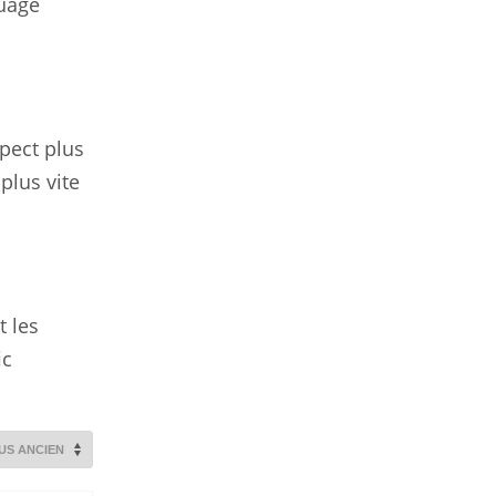
quage
spect plus
plus vite
t les
ic