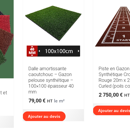
Dalle amortissante
Piste en Gazon
caoutchouc – Gazon
Synthétique Cro
pelouse synthétique –
Rouge 20m x 
100×100 épaisseur 40
Curled (poils co
mm
t et
2 750,00
€
HT
79,00
€
le m²
HT
Ajouter au devi
Ajouter au devis