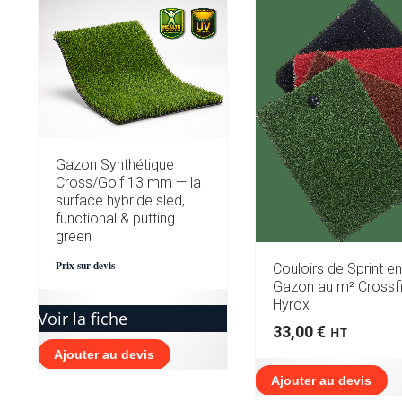
RÉCENT
AU
PLUS
ANCIEN
Gazon Synthétique
Cross/Golf 13 mm — la
surface hybride sled,
functional & putting
green
Prix sur devis
Couloirs de Sprint en
Gazon au m² Crossfi
Hyrox
Voir la fiche
33,00
€
HT
Ajouter au devis
Ajouter au devis