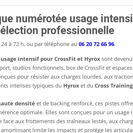
que numérotée usage intensi
sélection professionnelle
24 à 72 h, ou par téléphone au
06 20 72 66 96
.
usage intensif pour CrossFit et Hyrox
sont devenu
ort, studios fonctionnels, box de CrossFit et espaces
nçues pour résister aux charges lourdes, aux tractio
ents intenses typiques du
Hyrox
et du
Cross Training
haute densité
et de backing renforcé, ces pistes offr
érence optimale. Elles sont conçues pour un usage i
 face aux frottements des traîneaux lestés, aux char
amortissant limite les impacts et protège les articula