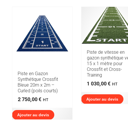
Piste de vitesse en
gazon synthétique v
15 x 1 mètre pour
Crossfit et Cross-
Piste en Gazon
Training
Synthétique Crossfit
1 030,00
€
HT
Bleue 20m x 2m –
Curled (poils courts)
2 750,00
€
HT
Ajouter au devis
Ajouter au devis