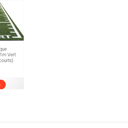
ique
 1m Vert
courts)
s