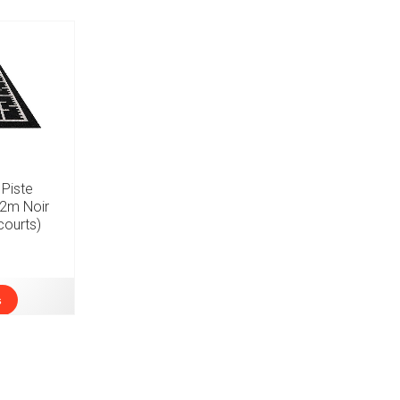
 Piste
 2m Noir
courts)
s