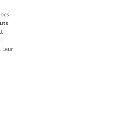
 des
uts
d,
.
. Leur
t