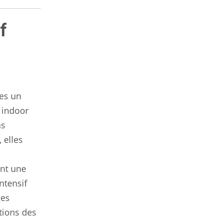
f
es un
 indoor
ns
, elles
ent une
ntensif
ges
tions des