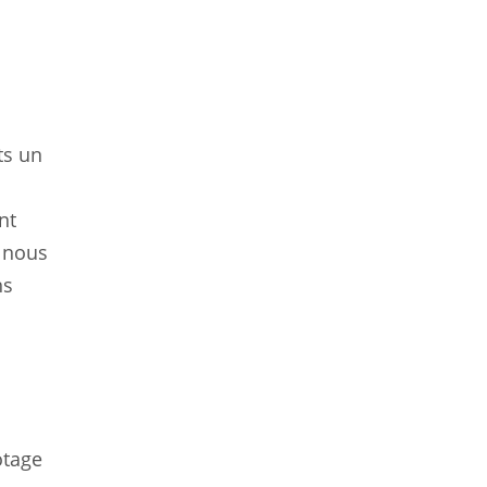
nts un
nt
, nous
ns
otage