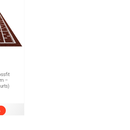
ssfit
2m –
urts)
s