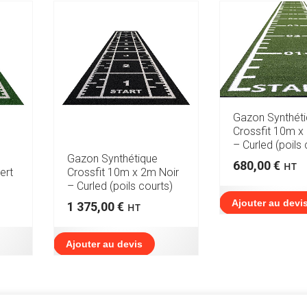
Gazon Synthét
Crossfit 10m x
– Curled (poils 
Gazon Synthétique
680,00
€
HT
ert
Crossfit 10m x 2m Noir
– Curled (poils courts)
Ajouter au devi
1 375,00
€
HT
Ajouter au devis