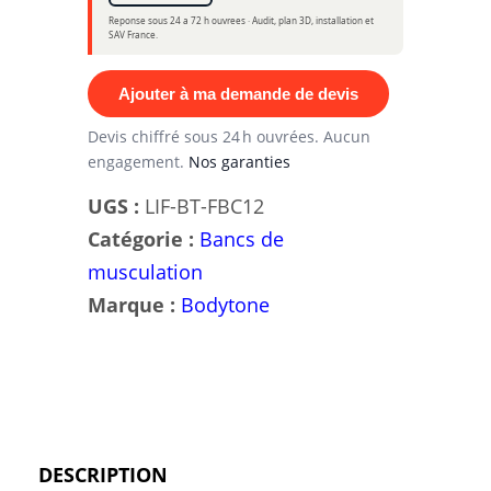
Reponse sous 24 a 72 h ouvrees · Audit, plan 3D, installation et
SAV France.
Ajouter à ma demande de devis
Devis chiffré sous 24 h ouvrées. Aucun
engagement.
Nos garanties
UGS :
LIF-BT-FBC12
Catégorie :
Bancs de
musculation
Marque :
Bodytone
DESCRIPTION