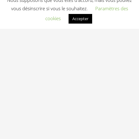
Nous supposons que vous êtes d'accord, mais vous pouvez
vous désinscrire si vous le souhaitez.
Paramètres des
cookies
Accepter
Combo Rack
Etenon PL25.109 –
Rack Powerlifting
Squat et Bench
Press
Prix sur devis
Voir la fiche
Ajouter au devis